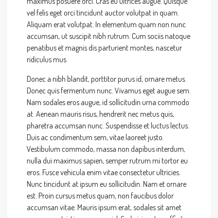
maximus posuere orci. Cras eu ultrices augue. Quisque
vel felis eget orci tincidunt auctor volutpat in quam.
Aliquam erat volutpat. In elementum quam non nunc
accumsan, ut suscipit nibh rutrum. Cum sociis natoque
penatibus et magnis dis parturient montes, nascetur
ridiculus mus.
Donec a nibh blandit, porttitor purus id, ornare metus.
Donec quis fermentum nunc. Vivamus eget augue sem.
Nam sodales eros augue, id sollicitudin urna commodo
at. Aenean mauris risus, hendrerit nec metus quis,
pharetra accumsan nunc. Suspendisse et luctus lectus.
Duis ac condimentum sem, vitae laoreet justo.
Vestibulum commodo, massa non dapibus interdum,
nulla dui maximus sapien, semper rutrum mi tortor eu
eros. Fusce vehicula enim vitae consectetur ultricies.
Nunc tincidunt at ipsum eu sollicitudin. Nam et ornare
est. Proin cursus metus quam, non faucibus dolor
accumsan vitae. Mauris ipsum erat, sodales sit amet