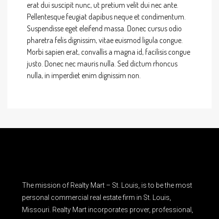
erat dui suscipit nunc, ut pretium velit dui nec ante.
Pellentesque feugiat dapibus neque et condimentum.
Suspendisse eget eleifend massa. Donec cursus odio
pharetra felis dignissim, vitae euismod ligula congue.
Morbi sapien erat, convallis a magna id, facilisis congue
justo. Donec nec mauris nulla. Sed dictum rhoncus
nulla, in imperdiet enim dignissim non.
The mission of Realty Mart – St. Louis, is to be the most
personal commercial real estate firm in St. Louis,
Missouri. Realty Mart incorporates prover, professional,