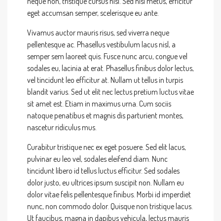
neque non, tristique cursus nisl. Sed nisi metus, efficitur
eget accumsan semper, scelerisque eu ante.
Vivamus auctor mauris risus, sed viverra neque
pellentesque ac. Phasellus vestibulum lacus nisl, a
semper sem laoreet quis. Fusce nunc arcu, congue vel
sodales eu, lacinia at erat. Phasellus finibus dolor lectus,
vel tincidunt leo efficitur at. Nullam ut tellus in turpis
blandit varius. Sed ut elit nec lectus pretium luctus vitae
sit amet est. Etiam in maximus urna. Cum sociis
natoque penatibus et magnis dis parturient montes,
nascetur ridiculus mus.
Curabitur tristique nec ex eget posuere. Sed elit lacus,
pulvinar eu leo vel, sodales eleifend diam. Nunc
tincidunt libero id tellus luctus efficitur. Sed sodales
dolor justo, eu ultrices ipsum suscipit non. Nullam eu
dolor vitae felis pellentesque finibus. Morbi id imperdiet
nunc, non commodo dolor. Quisque non tristique lacus.
Ut faucibus, magna in dapibus vehicula, lectus mauris