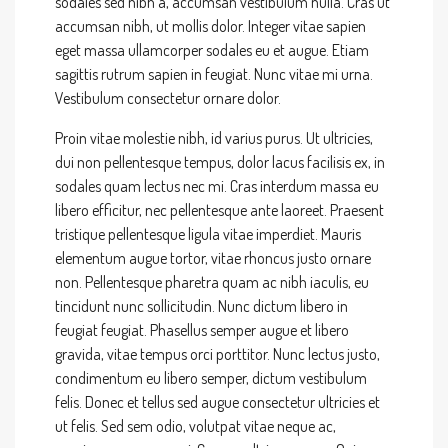
sodales sed nibh a, accumsan vestibulum nulla. Cras ut
accumsan nibh, ut mollis dolor. Integer vitae sapien
eget massa ullamcorper sodales eu et augue. Etiam
sagittis rutrum sapien in feugiat. Nunc vitae mi urna.
Vestibulum consectetur ornare dolor.
Proin vitae molestie nibh, id varius purus. Ut ultricies,
dui non pellentesque tempus, dolor lacus facilisis ex, in
sodales quam lectus nec mi. Cras interdum massa eu
libero efficitur, nec pellentesque ante laoreet. Praesent
tristique pellentesque ligula vitae imperdiet. Mauris
elementum augue tortor, vitae rhoncus justo ornare
non. Pellentesque pharetra quam ac nibh iaculis, eu
tincidunt nunc sollicitudin. Nunc dictum libero in
feugiat feugiat. Phasellus semper augue et libero
gravida, vitae tempus orci porttitor. Nunc lectus justo,
condimentum eu libero semper, dictum vestibulum
felis. Donec et tellus sed augue consectetur ultricies et
ut felis. Sed sem odio, volutpat vitae neque ac,